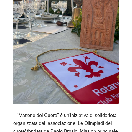
Regolamento
STORIA
La Storia Del Club
Rotaract Firenze
PHF
Interact Firenze
Il "Mattone del Cuore" è un'iniziativa di solidarietà
PHF
organizzata dall’associazione ‘Le Olimpiadi del
cuore’ fondata da Paolo Brosio. Mission principale