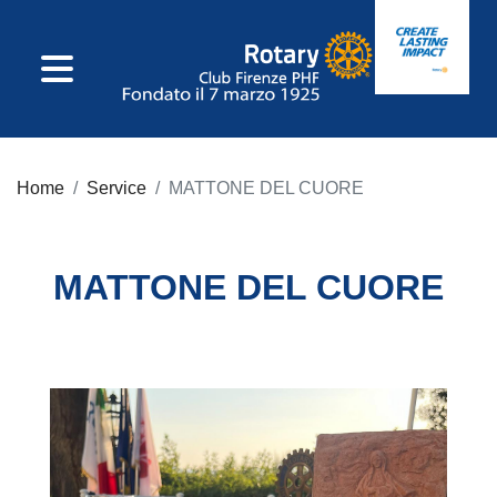
IL CLUB
Home
Service
MATTONE DEL CUORE
Consiglio Direttivo
Incarichi Di Club
MATTONE DEL CUORE
Commissioni
Incarichi
Distrettuali
Statuto E