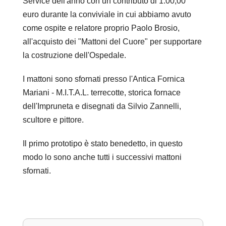
Service dell'anno con un contributo di 1.00,00
euro durante la conviviale in cui abbiamo avuto
come ospite e relatore proprio Paolo Brosio,
INIZIATIVE
all'acquisto dei "Mattoni del Cuore" per supportare
la costruzione dell'Ospedale.
Service
I mattoni sono sfornati presso l'Antica Fornica
Mariani - M.I.T.A.L. terrecotte, storica fornace
Premi
dell'Impruneta e disegnati da Silvio Zannelli,
scultore e pittore.
Il primo prototipo è stato benedetto, in questo
modo lo sono anche tutti i successivi mattoni
CONTATTI
sfornati.
Sede
Sede Estiva