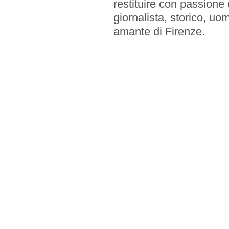
restituire con passione
giornalista, storico, uo
amante di Firenze.
INIZIATIVE
Service
Premi
CONTATTI
Sede
Sede Estiva