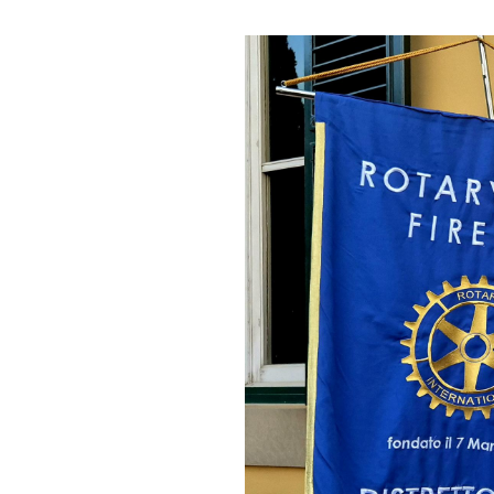
Statuto e Regolamento
Regolamento
STORIA
La Storia Del Club
Rotaract Firenze
PHF
Interact Firenze
PHF