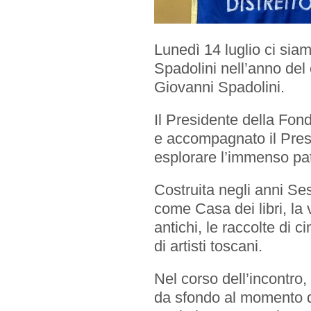
Lunedì 14 luglio ci siamo
Spadolini nell’anno del
Giovanni Spadolini.
EVENTI
Il Presidente della Fon
Prossimi Incontri
e accompagnato il Presi
esplorare l’immenso patr
Serate Rotariane
Costruita negli anni Se
come Casa dei libri, la 
Riunioni Distrettuali
antichi, le raccolte di c
di artisti toscani.
Nel corso dell’incontro,
da sfondo al momento de