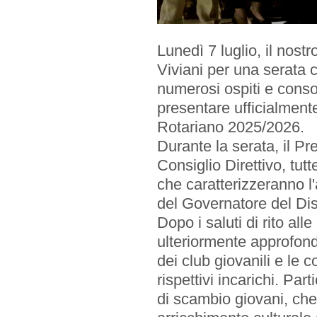
Lunedì 7 luglio, il nostr
Viviani per una serata c
numerosi ospiti e consor
EVENTI
presentare ufficialmen
Rotariano 2025/2026.
Prossimi Incontri
Durante la serata, il Pr
Consiglio Direttivo, tutt
Serate Rotariane
che caratterizzeranno l
del Governatore del Dis
Riunioni Distrettuali
Dopo i saluti di rito all
ulteriormente approfond
dei club giovanili e le 
rispettivi incarichi. Par
di scambio giovani, che 