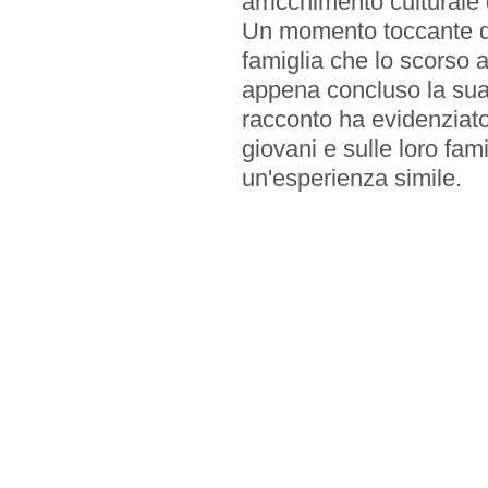
arricchimento culturale 
Un momento toccante del
famiglia che lo scorso 
appena concluso la sua 
INIZIATIVE
racconto ha evidenziato
giovani e sulle loro fam
Service
un'esperienza simile.
Premi
CONTATTI
Sede
Sede Estiva