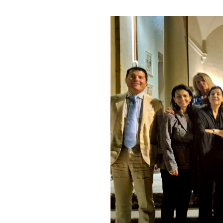
Statuto e Regolamento
Regolamento
STORIA
La Storia Del Club
Rotaract Firenze
PHF
Interact Firenze
PHF