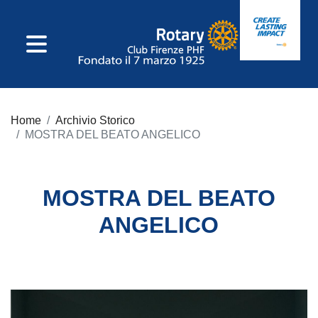
IL CLUB
Home
Archivio Storico
Consiglio Direttivo
MOSTRA DEL BEATO ANGELICO
Incarichi Di Club
MOSTRA DEL BEATO
Commissioni
ANGELICO
Incarichi
Distrettuali
Statuto E