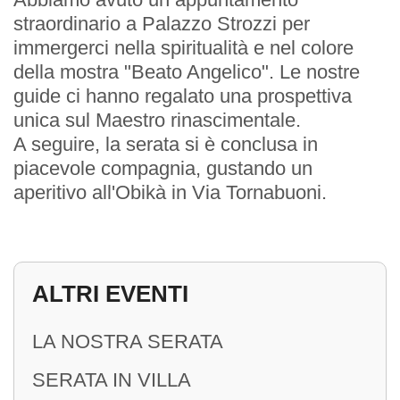
straordinario a Palazzo Strozzi per
immergerci nella spiritualità e nel colore
della mostra "Beato Angelico". Le nostre
guide ci hanno regalato una prospettiva
unica sul Maestro rinascimentale.
EVENTI
A seguire, la serata si è conclusa in
piacevole compagnia, gustando un
Prossimi Incontri
aperitivo all'Obikà in Via Tornabuoni.
Serate Rotariane
Riunioni Distrettuali
ALTRI EVENTI
LA NOSTRA SERATA
SERATA IN VILLA