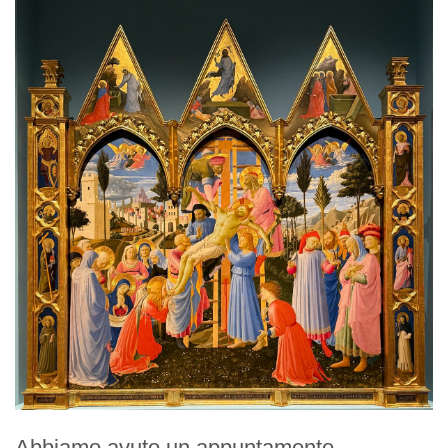
Regolamento
STORIA
La Storia Del Club
Rotaract Firenze
PHF
Interact Firenze
PHF
Abbiamo avuto un appuntamento