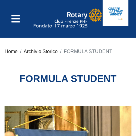
IL CLUB
Home
Archivio Storico
FORMULA STUDENT
Consiglio Direttivo
Incarichi Di Club
FORMULA STUDENT
Commissioni
Incarichi
Distrettuali
Statuto E