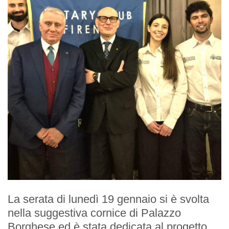
Regolamento
STORIA
La Storia Del Club
Rotaract Firenze
PHF
Interact Firenze
La serata di lunedì 19 gennaio si è svolta
PHF
nella suggestiva cornice di Palazzo
Borghese ed è stata dedicata al progetto