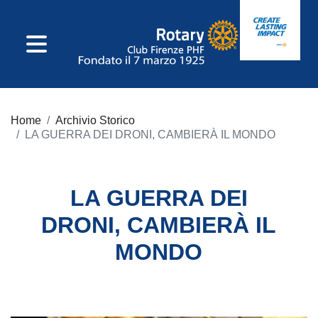
IL CLUB
Home
Archivio Storico
Consiglio Direttivo
LA GUERRA DEI DRONI, CAMBIERÀ IL MONDO
Incarichi Di Club
LA GUERRA DEI
Commissioni
DRONI, CAMBIERÀ IL
MONDO
Incarichi
Distrettuali
Statuto E