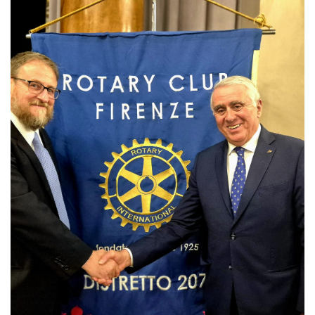
Regolamento
STORIA
La Storia Del Club
Rotaract Firenze
PHF
Interact Firenze
PHF