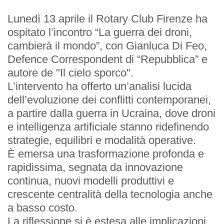
Lunedì 13 aprile il Rotary Club Firenze ha
ospitato l’incontro “La guerra dei droni,
cambierà il mondo”, con
Gianluca Di Feo
,
Defence Correspondent di “Repubblica” e
EVENTI
autore de "
Il cielo sporco"
.
L’intervento ha offerto un’analisi lucida
dell’evoluzione dei conflitti contemporanei,
Prossimi Incontri
a partire dalla guerra in Ucraina, dove droni
e intelligenza artificiale stanno ridefinendo
Serate Rotariane
strategie, equilibri e modalità operative.
È emersa una trasformazione profonda e
Riunioni Distrettuali
rapidissima, segnata da innovazione
continua, nuovi modelli produttivi e
crescente centralità della tecnologia anche
a basso costo.
La riflessione si è estesa alle implicazioni