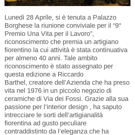
Lunedì 28 Aprile, si è tenuta a Palazzo
Borghese la riunione conviviale per il “9°
Premio Una Vita per il Lavoro”,
riconoscimento che premia un artigiano
EVENTI
fiorentino la cui attività è stata continuativa
per almeno 40 anni. Tale ambito
Prossimi Incontri
riconoscimento è stato assegnato per
questa edizione a Riccardo
Serate Rotariane
Barthel, creatore dell’Azienda che ha preso
vita nel 1976 in un piccolo negozio di
Riunioni Distrettuali
ceramiche di Via dei Fossi. Grazie alla sua
passione per l’interior design , ha saputo
intrecciare le sorti dell’artigianalità
fiorentina ad gusto peculiare
contraddistinto da l’eleganza che ha