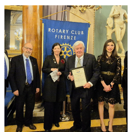
Regolamento
STORIA
La Storia Del Club
Rotaract Firenze
PHF
Interact Firenze
PHF