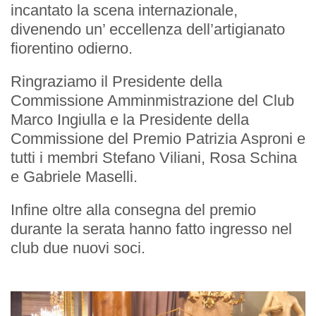
incantato la scena internazionale,
divenendo un’ eccellenza dell’artigianato
fiorentino odierno.
INIZIATIVE
Ringraziamo il Presidente della
Service
Commissione Amminmistrazione del Club
Marco Ingiulla e la Presidente della
Premi
Commissione del Premio Patrizia Asproni e
tutti i membri Stefano Viliani, Rosa Schina
e Gabriele Maselli.
Infine oltre alla consegna del premio
CONTATTI
durante la serata hanno fatto ingresso nel
club due nuovi soci.
Sede
Sede Estiva