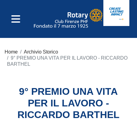
IL CLUB
Home
Archivio Storico
Consiglio Direttivo
9° PREMIO UNA VITA PER IL LAVORO - RICCARDO
BARTHEL
Incarichi Di Club
9° PREMIO UNA VITA
Commissioni
PER IL LAVORO -
Incarichi
RICCARDO BARTHEL
Distrettuali
Statuto E